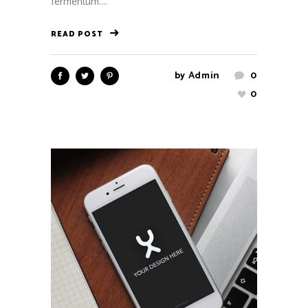
fermentum....
READ POST
by
Admin
0
0