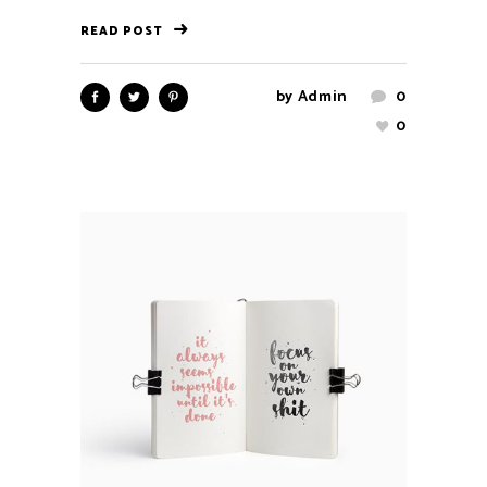
READ POST
by
Admin
0
0