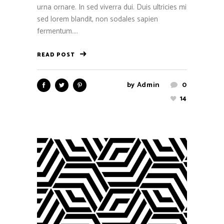
urna ornare. In sed viverra dui. Duis ultricies mi
sed lorem blandit, non sodales sapien
fermentum....
READ POST
by
Admin
0
14