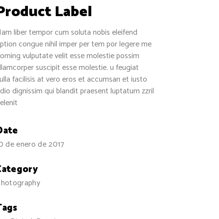
Product Label
am liber tempor cum soluta nobis eleifend
ption congue nihil imper per tem por legere me
oming vulputate velit esse molestie possim
llamcorper suscipit esse molestie. u feugiat
ulla facilisis at vero eros et accumsan et iusto
dio dignissim qui blandit praesent luptatum zzril
elenit
Date
0 de enero de 2017
Category
hotography
Tags